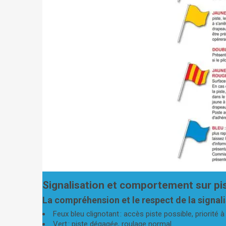
Signalisation et comportement sur pi
La compréhension et le respect de la signali
Feux bleu clignotant : accès piste possible, priorité à 
Vert : piste dégagée, roulage normal.