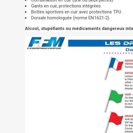
Combinaison en cuir (une ou deux pièces).
Gants en cuir, protections intégrées.
Bottes sportives en cuir avec protections TPU.
Dorsale homologuée (norme EN 1621‑2).
Alcool, stupéfiants ou médicaments dangereux inter