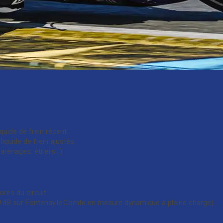
quide de frein récent.
liquide de frein ajustés.
arénages, étriers…).
es du circuit.
9 dB sur Fontenay le Comte en mesure dynamique à pleine charge).