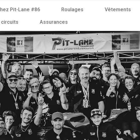
hez Pit-Lane #86
Roulages
Vêtements
 circuits
Assurances