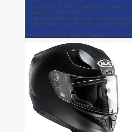
Tapis environnemental obligatoire sur le paddock.
Béquilles solidement fixées.
Phares, clignotants et rétroviseurs protégés ou dé
Déplacements moteur tournant — casque obligatoire
Tout non‑respect des règles techniques ou de sécu