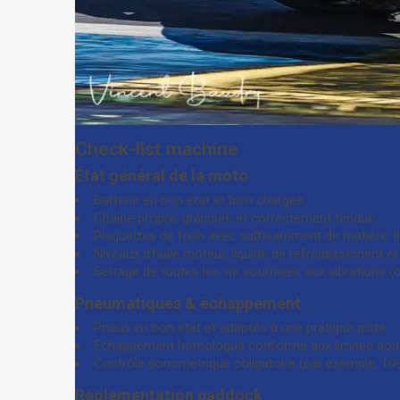
Check-list machine
État général de la moto
Batterie en bon état et bien chargée.
Chaîne propre, graissée et correctement tendue.
Plaquettes de frein avec suffisamment de matière, li
Niveaux d’huile moteur, liquide de refroidissement et 
Serrage de toutes les vis soumises aux vibrations (c
Pneumatiques & échappement
Pneus en bon état et adaptés à une pratique piste.
Échappement homologué conforme aux limites sonor
Contrôle sonométrique obligatoire (par exemple, 10
Réglementation paddock