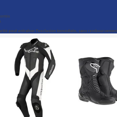
montés
.
rité peut entraîner l’exclusion immédiate, sans remboursement