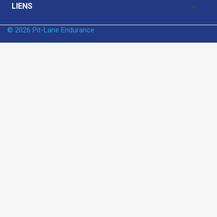

LIENS
© 2026 Pit-Lane Endurance