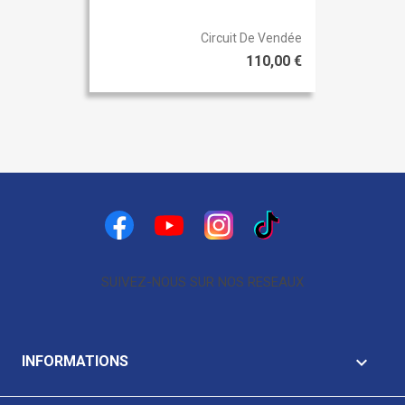
Circuit De Vendée
110,00 €
Facebook
YouTube
Instagram
TikTok
SUIVEZ-NOUS SUR NOS RESEAUX
keyboard_arrow_down
INFORMATIONS